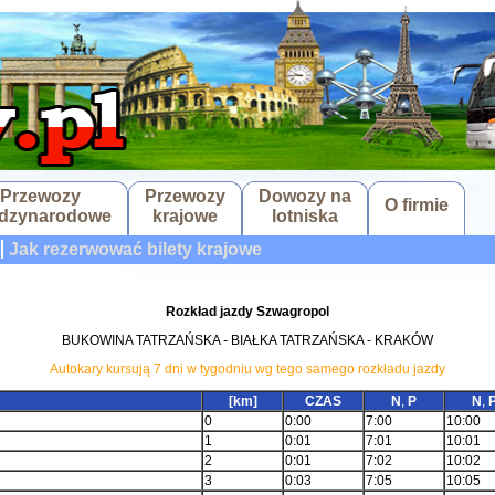
Przewozy
Przewozy
Dowozy na
O firmie
dzynarodowe
krajowe
lotniska
Jak rezerwować bilety krajowe
Rozkład jazdy Szwagropol
BUKOWINA TATRZAŃSKA - BIAŁKA TATRZAŃSKA - KRAKÓW
Autokary kursują 7 dni w tygodniu wg tego samego rozkładu jazdy
[km]
CZAS
N
,
P
N
,
0
0:00
7:00
10:00
1
0:01
7:01
10:01
2
0:01
7:02
10:02
3
0:03
7:05
10:05