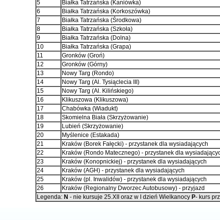
5
Białka Tatrzańska (Kaniówka)
6
Białka Tatrzańska (Korkoszówka)
7
Białka Tatrzańska (Środkowa)
8
Białka Tatrzańska (Szkoła)
9
Białka Tatrzańska (Dolna)
10
Białka Tatrzańska (Grapa)
11
Gronków (Groń)
12
Gronków (Górny)
13
Nowy Targ (Rondo)
14
Nowy Targ (Al. Tysiąclecia III)
15
Nowy Targ (Al. Kilińskiego)
16
Klikuszowa (Klikuszowa)
17
Chabówka (Wiadukt)
18
Skomielna Biała (Skrzyżowanie)
19
Lubień (Skrzyżowanie)
20
Myślenice (Estakada)
21
Kraków (Borek Fałęcki) - przystanek dla wysiadających
22
Kraków (Rondo Matecznego) - przystanek dla wysiadający
23
Kraków (Konopnickiej) - przystanek dla wysiadających
24
Kraków (AGH) - przystanek dla wysiadających
25
Kraków (pl. Inwalidów) - przystanek dla wysiadających
26
Kraków (Regionalny Dworzec Autobusowy) - przyjazd
Legenda:
N
- nie kursuje 25.XII oraz w I dzień Wielkanocy
P
- kurs p