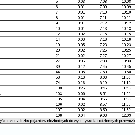
5
0:03
7:08
10:08
6
0:01
7:09
10:09
7
0:01
7:10
10:10
8
0:01
7:11
10:11
9
0:01
7:12
10:12
10
0:01
7:13
10:13
12
0:02
7:15
10:15
14
0:03
7:18
10:18
19
0:05
7:23
10:23
20
0:02
7:25
10:25
21
0:02
7:27
10:27
27
0:06
7:33
10:33
39
0:12
7:45
10:45
44
0:05
7:50
10:50
58
0:13
8:03
11:03
74
0:16
8:19
11:19
100
0:26
8:45
11:45
ch
103
0:06
8:51
11:51
105
0:04
8:55
11:55
106
0:02
8:57
11:57
107
0:02
8:59
11:59
108
0:04
9:03
12:03
rzyśpieszonyLiczba pojazdów niezbędnych do wykonywania codziennych przewoz