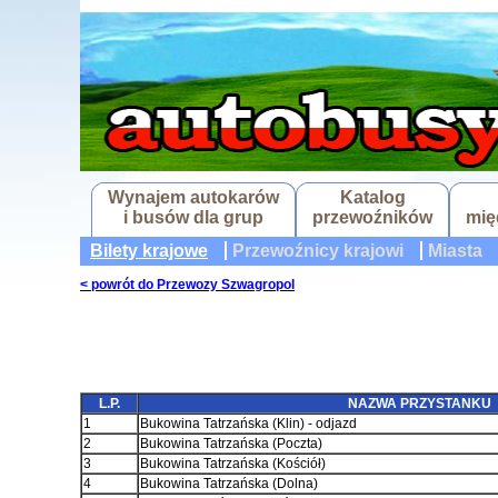
Wynajem autokarów
Katalog
i busów dla grup
przewoźników
mię
Bilety krajowe
Przewoźnicy krajowi
Miasta
< powrót do Przewozy Szwagropol
L.P.
NAZWA PRZYSTANKU
1
Bukowina Tatrzańska (Klin) - odjazd
2
Bukowina Tatrzańska (Poczta)
3
Bukowina Tatrzańska (Kościół)
4
Bukowina Tatrzańska (Dolna)