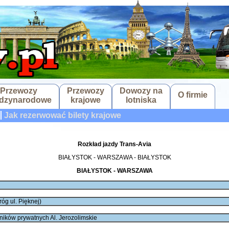
Przewozy
Przewozy
Dowozy na
O firmie
dzynarodowe
krajowe
lotniska
Jak rezerwować bilety krajowe
Rozkład jazdy Trans-Avia
BIAŁYSTOK - WARSZAWA - BIAŁYSTOK
BIAŁYSTOK - WARSZAWA
óg ul. Pięknej)
ków prywatnych Al. Jerozolimskie