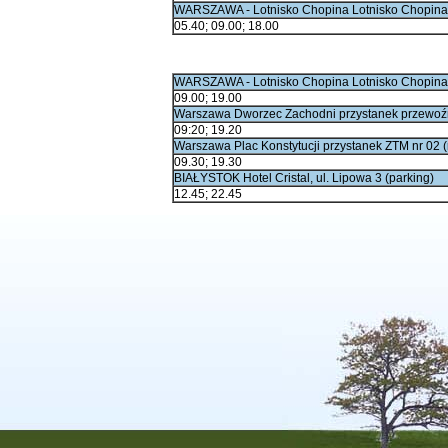
WARSZAWA - Lotnisko Chopina Lotnisko Chopina, t
05.40; 09.00; 18.00
WARSZAWA - Lotnisko Chopina Lotnisko Chopina, t
09.00; 19.00
Warszawa Dworzec Zachodni przystanek przewoźni
09:20; 19.20
Warszawa Plac Konstytucji przystanek ZTM nr 02 (r
09.30; 19.30
BIAŁYSTOK Hotel Cristal, ul. Lipowa 3 (parking)
12.45; 22.45