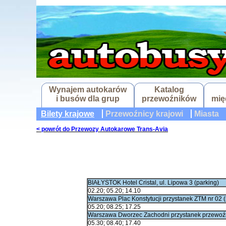
Wynajem autokarów
Katalog
i busów dla grup
przewoźników
mię
Bilety krajowe
Przewoźnicy krajowi
Miasta
< powrót do Przewozy Autokarowe Trans-Avia
BIAŁYSTOK Hotel Cristal, ul. Lipowa 3 (parking)
02.20; 05.20; 14.10
Warszawa Plac Konstytucji przystanek ZTM nr 02 (r
05.20; 08.25; 17.25
Warszawa Dworzec Zachodni przystanek przewoźni
05.30; 08.40; 17.40