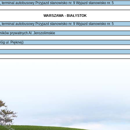
erminal autobusowy Przyjazd stanowisko nr. 9 Wyjazd stanowisko nr. 5
WARSZAWA -
BIAŁYSTOK
erminal autobusowy Przyjazd stanowisko nr. 9 Wyjazd stanowisko nr. 5
ków prywatnych Al. Jerozolimskie
óg ul. Pięknej)