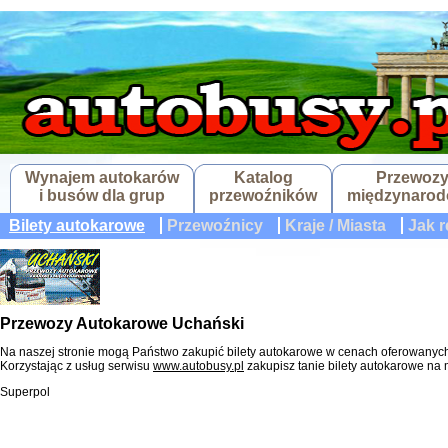
Wynajem autokarów
Katalog
Przewoz
i busów dla grup
przewoźników
międzynaro
Bilety autokarowe
Przewoźnicy
Kraje / Miasta
Jak r
Przewozy Autokarowe Uchański
Na naszej stronie mogą Państwo zakupić bilety autokarowe w cenach oferowanyc
Korzystając z usług serwisu
www.autobusy.pl
zakupisz tanie bilety autokarowe n
Superpol