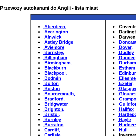
Przewozy autokarami do Anglii - lista miast
Aberdeen
,
Coventr
Accrington
Darling
Alnwick
Darwen
Astley Bridge
Doncast
Aviemore
Dover
,
Barnsley
,
Dudley
Billingham
Dundee
Birmingham
,
Durham
Blackburn
Estham
Blackpool
,
Edinbu
Bodmin
Ellesme
Bolton
Exeter
,
Boston
Glasgo
Bournemouth
,
Glouces
Bradford
,
Grampo
Bridgwater
Guildfo
Brighton
,
Halifax
Bristol
,
Hartlep
Burnley
Hayle
Burraton
Hudders
Cardiff
,
Hull
Carlisle
,
Inverne