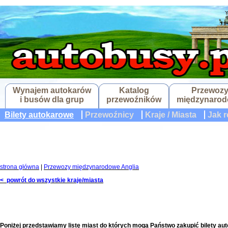
Wynajem autokarów
Katalog
Przewoz
i busów dla grup
przewoźników
międzynaro
Bilety autokarowe
Przewoźnicy
Kraje / Miasta
Jak r
strona główna
|
Przewozy międzynarodowe Anglia
< powrót do wszystkie kraje/miasta
Poniżej przedstawiamy listę miast do których mogą Państwo zakupić bilety aut