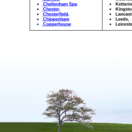
Cheltenham Spa
Ketteri
Chester
,
Kingsto
Chesterfield
,
Lancast
Chippenham
Leeds,
Copperhouse
Leiceste