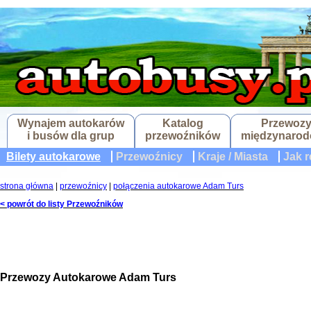
Wynajem autokarów
Katalog
Przewoz
i busów dla grup
przewoźników
międzynaro
Bilety autokarowe
Przewoźnicy
Kraje / Miasta
Jak r
strona główna
|
przewoźnicy
|
połączenia autokarowe Adam Turs
< powrót do listy Przewoźników
Przewozy Autokarowe Adam Turs