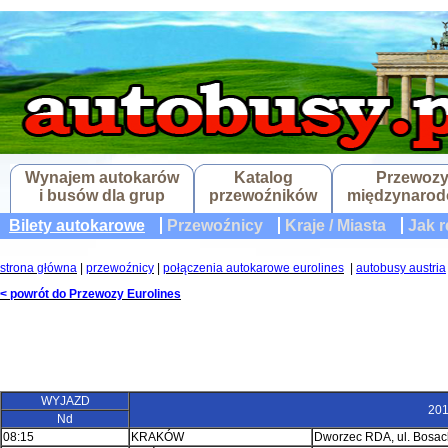
Wynajem autokarów
Katalog
Przewoz
i busów dla grup
przewoźników
międzynaro
Bilety autokarowe
Przewoźnicy
Kraje / Miasta
Jak r
strona główna
|
przewoźnicy
|
połączenia autokarowe eurolines
|
autobusy austria
< powrót do Przewozy Eurolines
WYJAZD
201
Nd
08:15
KRAKÓW
Dworzec RDA, ul. Bosack