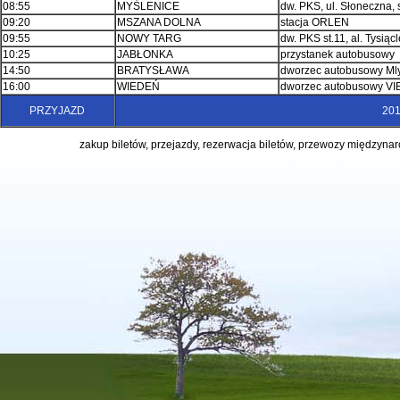
08:55
MYŚLENICE
dw. PKS, ul. Słoneczna, s
09:20
MSZANA DOLNA
stacja ORLEN
09:55
NOWY TARG
dw. PKS st.11, al. Tysiąc
10:25
JABŁONKA
przystanek autobusowy
14:50
BRATYSŁAWA
dworzec autobusowy Mlyn
16:00
WIEDEŃ
dworzec autobusowy VIB
PRZYJAZD
201
zakup biletów, przejazdy, rezerwacja biletów, przewozy międzynaro