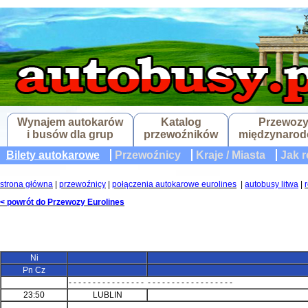
Wynajem autokarów
Katalog
Przewoz
i busów dla grup
przewoźników
międzynaro
Bilety autokarowe
Przewoźnicy
Kraje / Miasta
Jak r
strona główna
|
przewoźnicy
|
połączenia autokarowe eurolines
|
autobusy litwa
|
< powrót do Przewozy Eurolines
Ni
Pn Cz
- - - - - - - - - - - - - - - - - - - - - - - - - - - - - - - - - -
23:50
LUBLIN