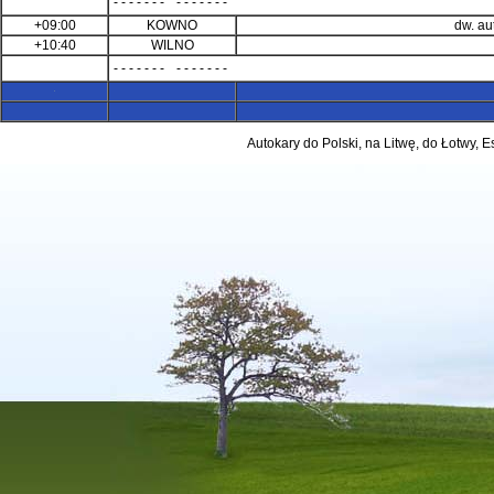
- - - - - - -
- - - - - - -
+09:00
KOWNO
dw. a
+10:40
WILNO
- - - - - - -
- - - - - - -
Autokary do Polski, na Litwę, do Łotwy, 