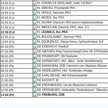
STRZELCE OPOLSKIE, hotel "LEŚNY"
19:00 (Cz)
IZBICKO, Przystanek PKS
19:10 (Cz)
OPOLE, Dworzec PKS
19:45 (Cz)
BRZEG, Dw. PKS
20:30 (Cz)
OŁAWA, Dworzec PKS peron międzynarodowy
20:45 (Cz)
WROCŁAW, Dworzec PKS, stan. 3-5
21:30 (Cz)
LEGNICA, Dw. PKS
22:30 (Cz)
BOLESŁAWIEC, dworzec PKS
23:30 (Cz)
ZGORZELEC, Stacja Areca, Jędrzychowice 114
23:55 (Cz)
EISENACH, Rasthof
05:30 (Pt)
GIESSEN, Róg Fasanenweg/Licher Str. ESSO(stacj
07:00 (Pt)
FRANKFURT, Hbf Südseite
08:00 (Pt)
DARMSTADT, Hbf - West - Seite Zweifallorweg
08:30 (Pt)
MANNHEIM, ZOB / Heinrich-von-Stephan-Strasse
09:00 (Pt)
HEIDELBERG, Hbf - Kurfürsten Anlage
09:30 (Pt)
KARLSRUHE, Hbf Schwarzwaldstr.
10:15 (Pt)
RASTATT, Bf
11:00 (Pt)
STRASBOURG, rue du Marechal Lefebvre
12:00 (Pt)
OFFENBURG, Haltestelle "Guterstrasse", Okenstr.(
12:00 (Pt)
FREIBURG, ZOB
13:00 (Pt)