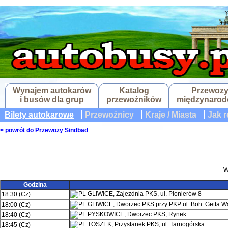
Wynajem autokarów
Katalog
Przewoz
i busów dla grup
przewoźników
międzynaro
Bilety autokarowe
Przewoźnicy
Kraje / Miasta
Jak r
< powrót do Przewozy Sindbad
W
Godzina
GLIWICE, Zajezdnia PKS, ul. Pionierów 8
18:30 (Cz)
GLIWICE, Dworzec PKS przy PKP ul. Boh. Getta 
18:00 (Cz)
PYSKOWICE, Dworzec PKS, Rynek
18:40 (Cz)
TOSZEK, Przystanek PKS, ul. Tarnogórska
18:45 (Cz)