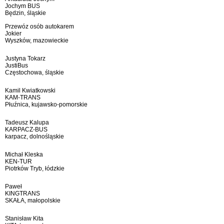
Jochym BUS
Będzin, śląskie
Przewóz osób autokarem
Jokier
Wyszków, mazowieckie
Justyna Tokarz
JustiBus
Częstochowa, śląskie
Kamil Kwiatkowski
KAM-TRANS
Płuźnica, kujawsko-pomorskie
Tadeusz Kalupa
KARPACZ-BUS
karpacz, dolnośląskie
Michał Kleska
KEN-TUR
Piotrków Tryb, łódzkie
Paweł
KINGTRANS
SKAŁA, małopolskie
Stanisław Kita