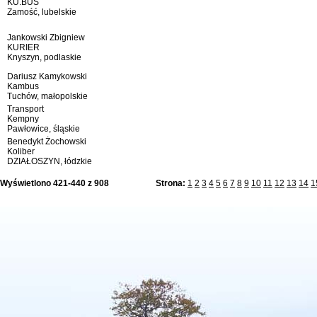
KU.BUS
Zamość, lubelskie
Jankowski Zbigniew
KURIER
Knyszyn, podlaskie
Dariusz Kamykowski
Kambus
Tuchów, małopolskie
Transport
Kempny
Pawłowice, śląskie
Benedykt Żochowski
Koliber
DZIAŁOSZYN, łódzkie
Wyświetlono 421-440 z 908
Strona:
1
2
3
4
5
6
7
8
9
10
11
12
13
14
1