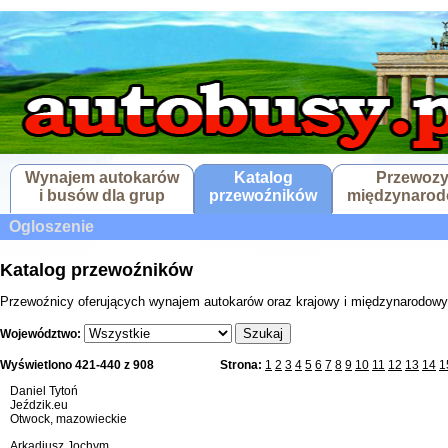
Wynajem autokarów
Katalog
Przewoz
i busów dla grup
przewoźników
międzynaro
Ogloszenie
Katalog przewoźników
Przewoźnicy oferujących wynajem autokarów oraz krajowy i międzynarodowy
Szukaj
Województwo:
Wyświetlono 421-440 z 908
Strona:
1
2
3
4
5
6
7
8
9
10
11
12
13
14
1
Daniel Tytoń
Jeździk.eu
Otwock, mazowieckie
Arkadiusz Jochym