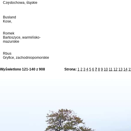
Częstochowa, śląskie
Busland
Kose,
Romek
Bartoszyce, warmińsko-
mazurskie
Rbus
Gryfice, zachodniopomorskie
Wyświetlono 121-140 z 908
Strona:
1
2
3
4
5
6
7
8
9
10
11
12
13
14
1