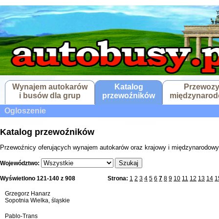
Wynajem autokarów
Katalog
Przewoz
i busów dla grup
przewoźników
międzynaro
Ogloszenie
Katalog przewoźników
Przewoźnicy oferujących wynajem autokarów oraz krajowy i międzynarodowy
Szukaj
Województwo:
Wyświetlono 121-140 z 908
Strona:
1
2
3
4
5
6
7
8
9
10
11
12
13
14
1
Grzegorz Hanarz
Sopotnia Wielka, śląskie
Pablo-Trans