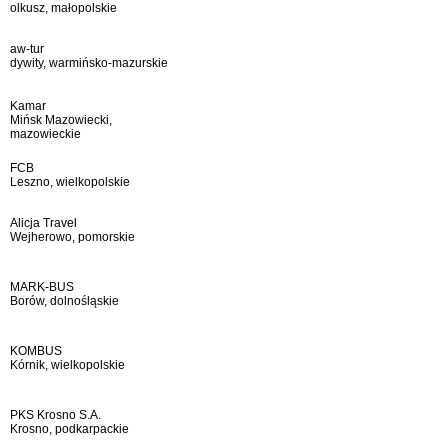
olkusz, małopolskie
aw-tur
dywity, warmińsko-mazurskie
Kamar
Mińsk Mazowiecki,
mazowieckie
FCB
Leszno, wielkopolskie
Alicja Travel
Wejherowo, pomorskie
MARK-BUS
Borów, dolnośląskie
KOMBUS
Kórnik, wielkopolskie
PKS Krosno S.A.
Krosno, podkarpackie