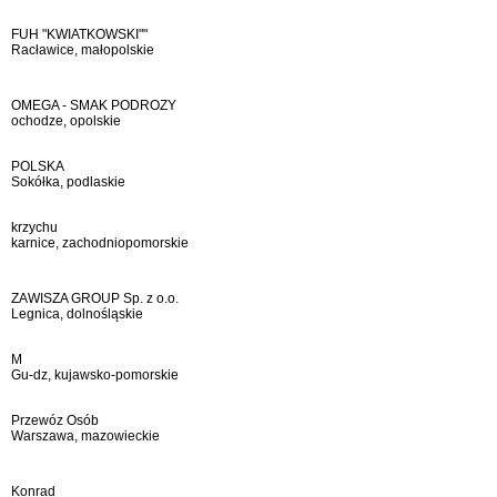
FUH "KWIATKOWSKI""
Racławice, małopolskie
OMEGA - SMAK PODROZY
ochodze, opolskie
POLSKA
Sokółka, podlaskie
krzychu
karnice, zachodniopomorskie
ZAWISZA GROUP Sp. z o.o.
Legnica, dolnośląskie
M
Gu-dz, kujawsko-pomorskie
Przewóz Osób
Warszawa, mazowieckie
Konrad