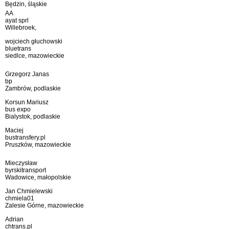
Będzin, śląskie
AA
ayat sprl
Willebroek,
wojciech głuchowski
bluetrans
siedlce, mazowieckie
Grzegorz Janas
bp
Zambrów, podlaskie
Korsun Mariusz
bus expo
Bialystok, podlaskie
Maciej
bustransfery.pl
Pruszków, mazowieckie
Mieczysław
byrskitransport
Wadowice, małopolskie
Jan Chmielewski
chmiela01
Zalesie Górne, mazowieckie
Adrian
chtrans.pl