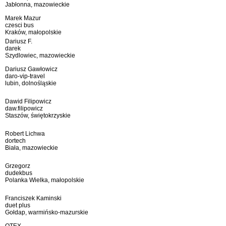
Jabłonna, mazowieckie
Marek Mazur
czesci bus
Kraków, małopolskie
Dariusz F.
darek
Szydlowiec, mazowieckie
Dariusz Gawłowicz
daro-vip-travel
lubin, dolnośląskie
Dawid Filipowicz
daw.filipowicz
Staszów, świętokrzyskie
Robert Lichwa
dortech
Biała, mazowieckie
Grzegorz
dudekbus
Polanka Wielka, małopolskie
Franciszek Kaminski
duet plus
Gołdap, warmińsko-mazurskie