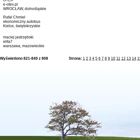
OTEX
e-otex.pl
WROCŁAW, dolnośląskie
Rafal Chmiel
ekonomiczny autobus
Kielce, świętokrzyskie
maciej jastrzębski
elita7
warszawa, mazowieckie
Wyświetlono 821-840 z 908
Strona:
1
2
3
4
5
6
7
8
9
10
11
12
13
14
1