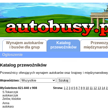
Wynajem autokarów
Katalog
Przewoz
i busów dla grup
przewoźników
międzynaro
Ogloszenie
Katalog przewoźników
Przewoźnicy oferujących wynajem autokarów oraz krajowy i międzynarodowy
Szukaj
Województwo:
Wyświetlono 821-840 z 908
Strona:
1
2
3
4
5
6
7
8
9
10
11
12
13
14
1
S.Tokarczyk
autokarczyk
Zelów, łódzkie
Anna
autokary